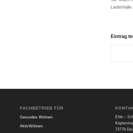
Liederhalle
Eintrag te
FACHBETRIEB FÜR
KONTA
Ehle – Sch
Gesundes Wohnen
Keplerstr
AktivWohnen
73779 Dei