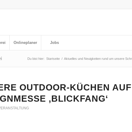
rei
Onlineplaner
Jobs
i
Du bist hier:
Startseite
/
Aktuelles und Neuigkeiten rund um unsere Schr
ERE OUTDOOR-KÜCHEN AUF
IGNMESSE ‚BLICKFANG‘
VERANSTALTUNG