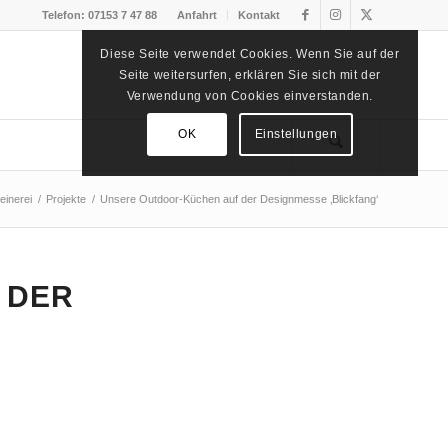
Telefon: 07153 7 47 88
Anfahrt
Kontakt
Diese Seite verwendet Cookies. Wenn Sie auf der
Seite weitersurfen, erklären Sie sich mit der
Verwendung von Cookies einverstanden.
OK
Einstellungen
einerei
/
Projekte
/
Unsere Outdoor-Küchen auf der Designmesse ‚Blickfang‘
 DER