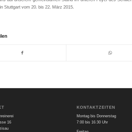
 in Stuttgart vom 20. bis 22. März 2015.
ilen
KT
KONTAKTZEITEN
reinerei
Montag bis Donnerstag
asse 16
7:00 bis 16:30 Uhr
zisau
Freitag