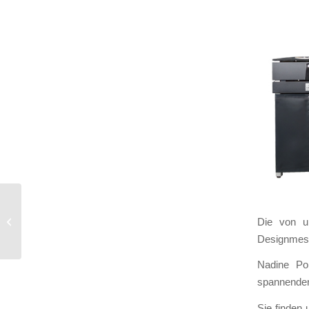
Eröffnung KVJS
Die von u
Werkstatt Wohnen
Designmess
Nadine Pol
spannenden 
Sie finden