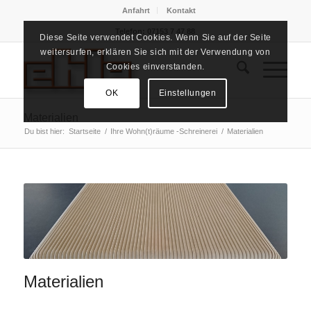
Anfahrt
Kontakt
Telefon: 07153 7 47 88
Diese Seite verwendet Cookies. Wenn Sie auf der Seite
weitersurfen, erklären Sie sich mit der Verwendung von
Cookies einverstanden.
OK
Einstellungen
Materialien
Du bist hier:
Startseite
/
Ihre Wohn(t)räume -Schreinerei
/
Materialien
Materialien